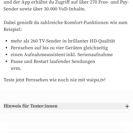
und der App erhältst du Zugriff auf über 270 Free- und Pay-
Sender sowie über 30.000 VoD-Inhalte.
Dabei genießt du zahlreiche Komfort-Funktionen wie zum
Beispiel:
mehr als 260 TV-Sender in brillanter HD-Qualität
Fernsehen auf bis zu vier Geräten gleichzeitig
einen Aufnahmeassistent inkl. Serienaufnahme
Pause und Restart laufender Sendungen
uvm.
Teste jetzt Fernsehen wie noch nie mit waipu.tv!
+
Hinweis für Tester:innen
Der Testmonat kann bis zum letzten Tag des Testzeitraums
gekündigt werden. Sonst geht die Mitgliedschaft nach
Ablauf des Testmonats direkt in ein Perfect Plus Paket für